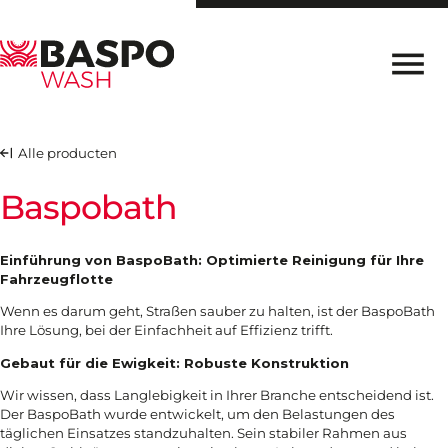
Direct naar inhoud
PRODUKTE
Alle producten
REFERENZEN
Baspobath
HAND IN HAND IM
SCHLAMM
Einführung von BaspoBath: Optimierte Reinigung für Ihre
KONTAKT
Fahrzeugflotte
Wenn es darum geht, Straßen sauber zu halten, ist der BaspoBath
NL
EN
FR
IT
DE
Ihre Lösung, bei der Einfachheit auf Effizienz trifft.
Gebaut für die Ewigkeit: Robuste Konstruktion
Wir wissen, dass Langlebigkeit in Ihrer Branche entscheidend ist.
Der BaspoBath wurde entwickelt, um den Belastungen des
täglichen Einsatzes standzuhalten. Sein stabiler Rahmen aus