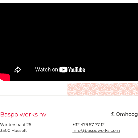
Baspo works nv
Omhoog
Winterstraat 25
+32 479 57 77 12
3500 Hasselt
info@baspoworks.com