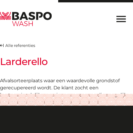
Direct naar inhoud
PRODUCTEN
Alle referenties
REFERENTIES
Larderello
TOGETHER IN THE MUD
CONTACT
Afvalsorteerplaats waar een waardevolle grondstof
gerecupereerd wordt. De klant zocht een
EN
FR
DE
IT
NL
kostenvriendelijke manier om zo eenvoudig mogelijk
een maximum aan product te recupereren.